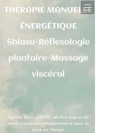
THÉRAPIE MANUELLE
ÉNERGÉTIQUE
Shiasu-Réflexologie
plantaire-Massage
viscéral
Agréée Asca et RME, vérif​iez auprès de​​
votre assurance complémentaire pour la
prise en charge.