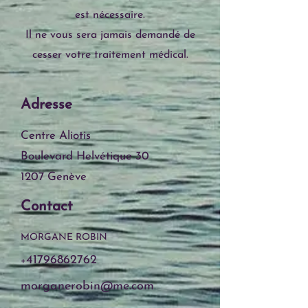
est nécessaire.
Il ne vous sera jamais demandé de
cesser votre traitement médical.
Adresse
Centre Aliotis
Boulevard Helvétique 30
1207 Genève
Contact
MORGANE ROBIN
41796862762
+
morganerobin@me.com